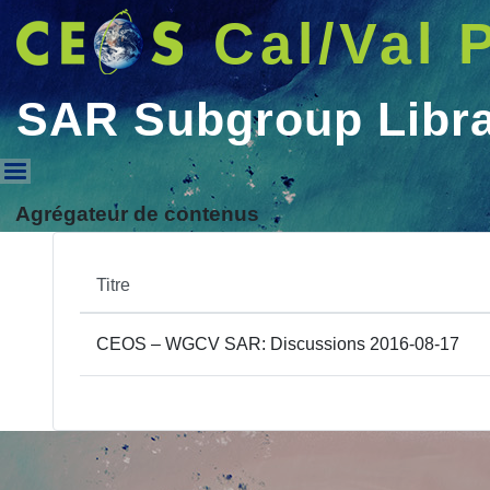
Cal/Val 
SAR Subgroup Libr
SAR Subgroup Library
Agrégateur de contenus
Titre
CEOS – WGCV SAR: Discussions 2016-08-17