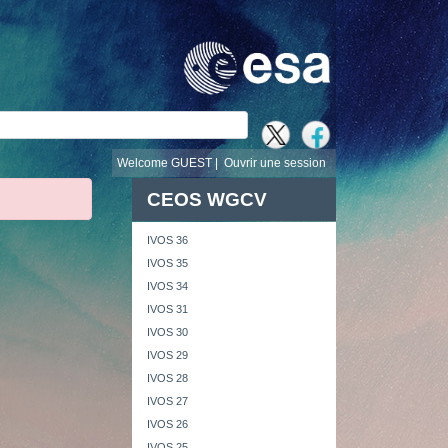
recherche
Welcome GUEST |
Ouvrir une session
CEOS WGCV
IVOS 36
IVOS 35
IVOS 34
IVOS 31
IVOS 30
IVOS 29
IVOS 28
IVOS 27
IVOS 26
IVOS 25