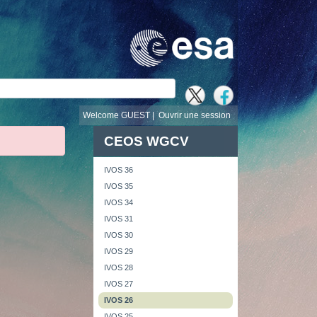
recherche
Welcome GUEST |
Ouvrir une session
CEOS WGCV
IVOS 36
IVOS 35
IVOS 34
IVOS 31
IVOS 30
IVOS 29
IVOS 28
IVOS 27
IVOS 26
IVOS 25