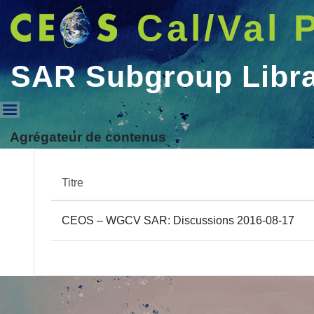
Cal/Val 
SAR Subgroup Libr
SAR Subgroup Library
Agrégateur de contenus
Titre
CEOS – WGCV SAR: Discussions 2016-08-17