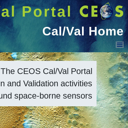
البحث
Welcome GUEST |
دخول