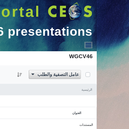
ortal
presentations
CV#46 presentations
WGCV46
عامل التصفية والطلب
الرئيسية
العنوان
المستخدم المختار
المستندات