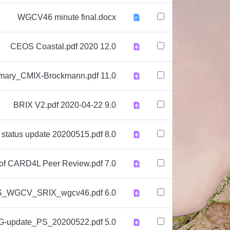
WGCV46 minute final.docx
12.0 2020 CEOS Coastal.pdf
11.0 Summary_CMIX-Brockmann.pdf
9.0 2020-04-22 BRIX V2.pdf
8.0 WGCV 46 ACSG status update 20200515.pdf
7.0 WGCV Report Status of CARD4L Peer Review.pdf
6.0 CEOS_WGCV_SRIX_wgcv46.pdf
5.0 CEOS_WGCV46_TMSG-update_PS_20200522.pdf