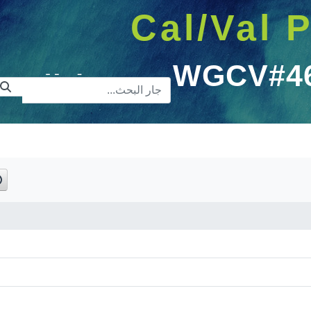
Cal/Val P
WGCV#46 
شريط البح
WG