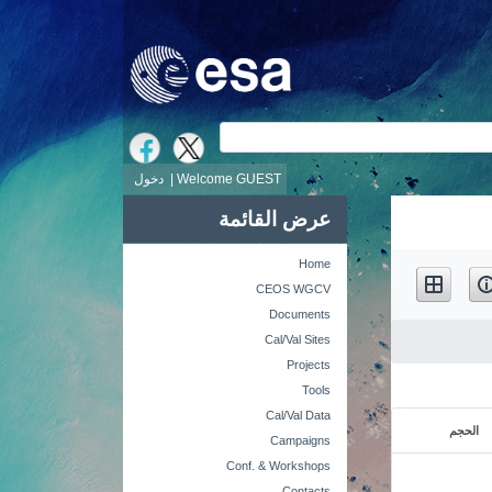
ث
Welcome GUEST |
دخول
عرض القائمة
Home
CEOS WGCV
Documents
Cal/Val Sites
Projects
Tools
Cal/Val Data
الحجم
Campaigns
Conf. & Workshops
Contacts