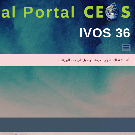
البحث
Welcome GUEST |
دخول
عرض القائمة
Theme/Topic Areas
IVOS Meetings
Preflight Planning
IVOS Sites
IVOS Forum
IVOS Repository