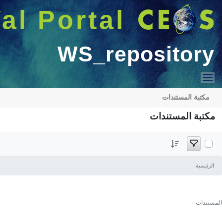
البحث
Welcome GUEST |
دخول
عرض القائمة
عرض القائمة
Pre-flight Calibration WS Forum
Supersites & Biomass WorkShop
WGCV 46
WGCV 47
SITSCOS WS
...