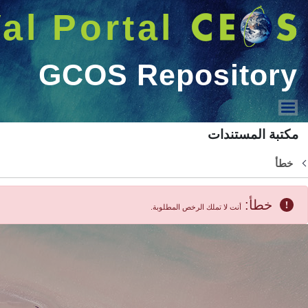
البحث
Welcome GUEST |
دخول
عرض القائمة
CEOS WGCV Meeting
IVOS
LPV
أقفل
ACSG
SAR_subgroup
TMSG
MSSG
SITSat
2022 GCOS IP