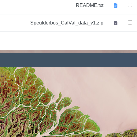
٢ كيلوبايت
٤٫٧ ميجابايت