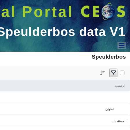
البحث
Welcome GUEST |
دخول
Cal/Val Data
GROUNDED EO Database
MTF Reference Dataset
Speulderbos Cal/Val Data
LPV DIRECT V2.1
VHR GCPs
ESA IDEAS-QA4EO
الحجم
St3TART FRM Data Hub
...