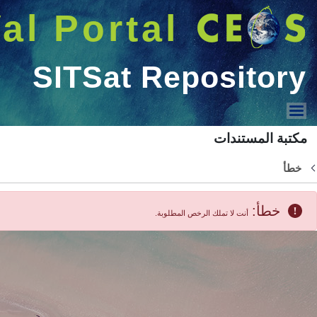
البحث
Welcome GUEST |
دخول
عرض القائمة
CEOS WGCV Meeting
IVOS
LPV
أقفل
ACSG
SAR_subgroup
TMSG
MSSG
SITSat
2022 GCOS IP