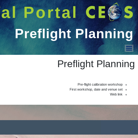
البحث
Welcome GUEST |
دخول
عرض القائمة
Theme/Topic Areas
IVOS Meetings
Preflight Planning
IVOS Sites
IVOS Forum
IVOS Repository