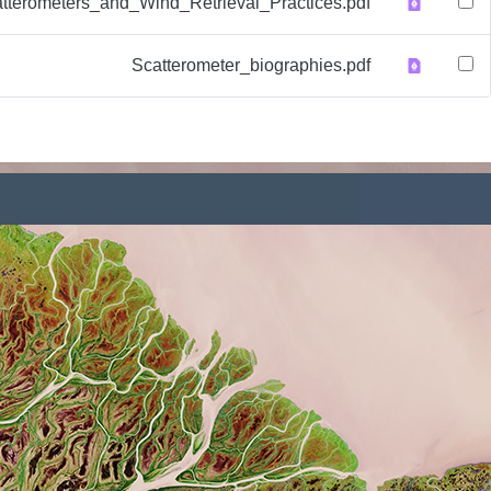
٣٠٩ كيلوبايت
٤٠٨ كيلوبايت