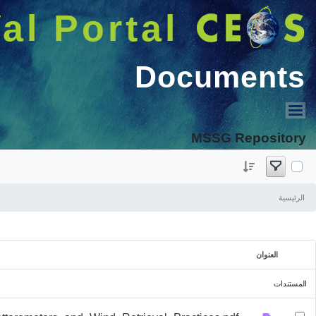
البحث
Welcome GUEST |
دخول
MSSG
Work Plan Outlines
Space-Borne Scatterometers
MSSG repository
الحجم