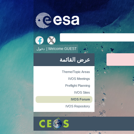
ث
Welcome GUEST |
دخول
عرض القائمة
Theme/Topic Areas
IVOS Meetings
Preflight Planning
IVOS Sites
IVOS Forum
IVOS Repository