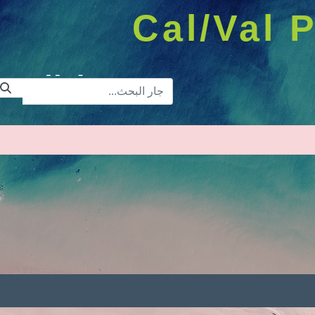
Cal/Val P
شريط البح