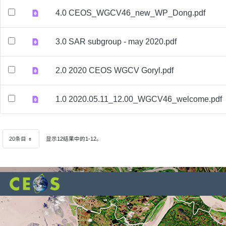
4.0 CEOS_WGCV46_new_WP_Dong.pdf
3.0 SAR subgroup - may 2020.pdf
2.0 2020 CEOS WGCV Goryl.pdf
1.0 2020.05.11_12.00_WGCV46_welcome.pdf
20条目
显示12结果中的1-12。
每页