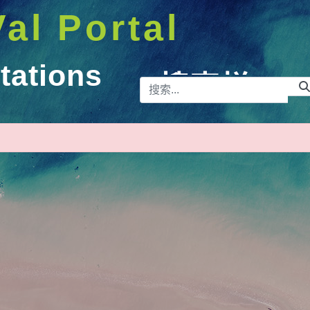
Val Portal
tations
搜索栏