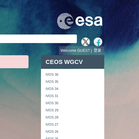
Welcome GUEST |
登录
CEOS WGCV
IVOS 36
IVOS 35
IVOS 34
IVOS 31
IVOS 30
IVOS 29
IVOS 28
IVOS 27
IVOS 26
IVOS 25