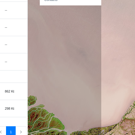
--
--
--
--
862 Kt
298 Kt
1
Edellinen sivu
Seuraava sivu
Sivu