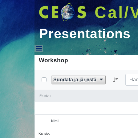
Cal/
Presentations
Presentations
Workshop
Suodata ja järjestä
Etusivu
Nimi
Valitse kohde
Kansiot