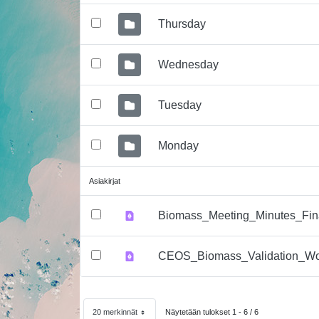
Thursday
Wednesday
Tuesday
Monday
Asiakirjat
Biomass_Meeting_Minutes_Fina
CEOS_Biomass_Validation_Wo
20 merkinnät
Näytetään tulokset 1 - 6 / 6
Sivulla