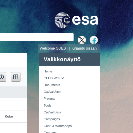
i
Welcome GUEST |
Kirjaudu sisään
Valikkonäyttö
Home
CEOS WGCV
Documents
Cal/Val Sites
Projects
Tools
Cal/Val Data
Koko
Campaigns
Conf. & Workshops
Contacts