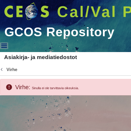
Cal/Val 
GCOS Repository
GCOS Repository
Asiakirja- ja mediatiedostot
Virhe
Takaisin
Virhe:
Sinulla ei ole tarvittavia oikeuksia.