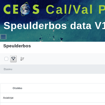
Cal/Val 
Speulderbos data V
Speulderbos data V1
Speulderbos
Etusivu
Otsikko
Valitse kohde
Asiakirjat