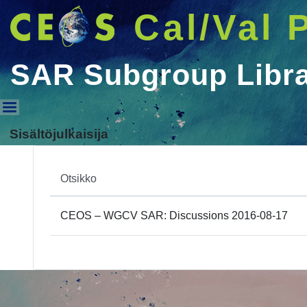
Cal/Val 
SAR Subgroup Libr
SAR Subgroup Library
Sisältöjulkaisija
Otsikko
CEOS – WGCV SAR: Discussions 2016-08-17