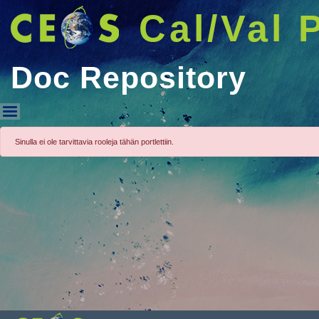
Cal/Val 
Doc Repository
Doc Repository
Sinulla ei ole tarvittavia rooleja tähän portlettiin.