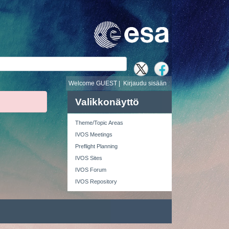
i
Welcome GUEST |
Kirjaudu sisään
Valikkonäyttö
Theme/Topic Areas
IVOS Meetings
Preflight Planning
IVOS Sites
IVOS Forum
IVOS Repository