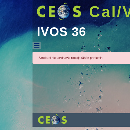
Cal/
IVOS 36
IVOS 36
Sinulla ei ole tarvittavia rooleja tähän portlettiin.