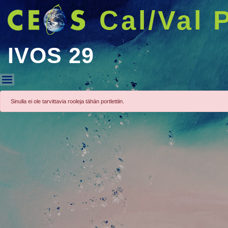
Cal/Val 
IVOS 29
IVOS 29
Sinulla ei ole tarvittavia rooleja tähän portlettiin.