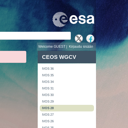
i
Welcome GUEST |
Kirjaudu sisään
CEOS WGCV
IVOS 36
IVOS 35
IVOS 34
IVOS 31
IVOS 30
IVOS 29
IVOS 28
IVOS 27
IVOS 26
IVOS 25