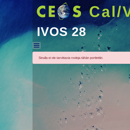
Cal/
IVOS 28
IVOS 28
Sinulla ei ole tarvittavia rooleja tähän portlettiin.