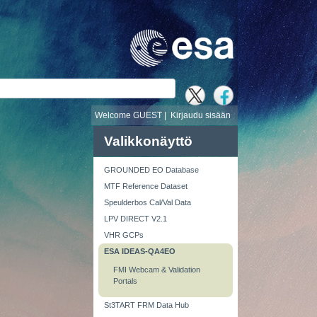
i
Welcome GUEST |
Kirjaudu sisään
Valikkonäyttö
GROUNDED EO Database
MTF Reference Dataset
Speulderbos Cal/Val Data
LPV DIRECT V2.1
VHR GCPs
ESA IDEAS-QA4EO
FMI Webcam & Validation
Portals
St3TART FRM Data Hub