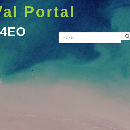
Val Portal
A4EO
Hakupalkk