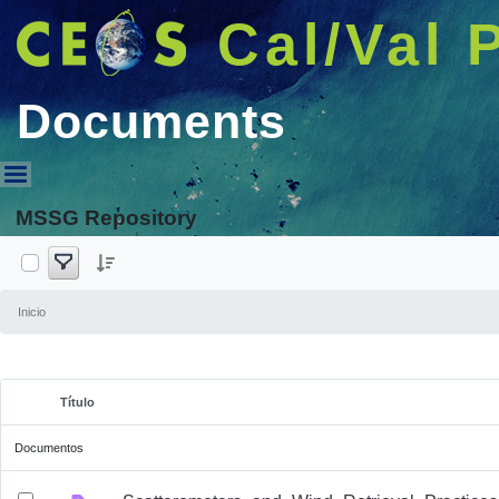
Cal/Val 
Documents
Documents
MSSG Repository
Inicio
Título
Elemento seleccionado
Documentos