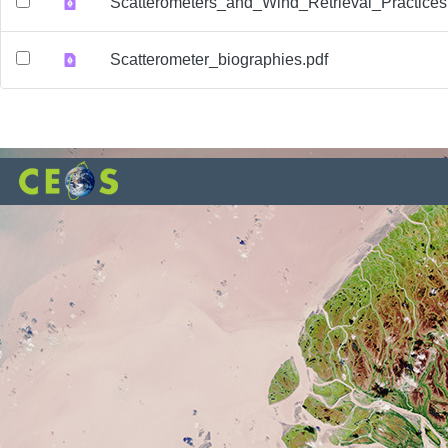
Scatterometers_and_Wind_Retrieval_Practices
Scatterometer_biographies.pdf