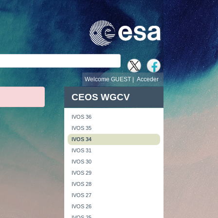
búsqueda
Welcome GUEST |
Acceder
CEOS WGCV
IVOS 36
IVOS 35
IVOS 34
IVOS 31
IVOS 30
IVOS 29
IVOS 28
IVOS 27
IVOS 26
IVOS 25