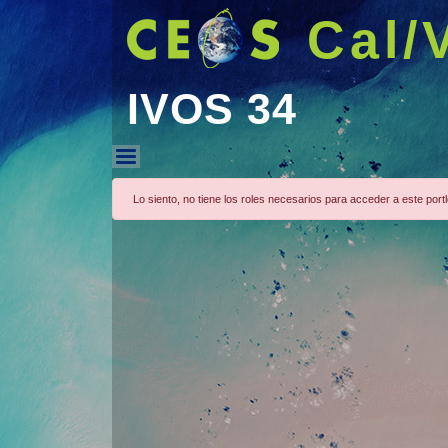
Cal/
IVOS 34
IVOS 34
Lo siento, no tiene los roles necesarios para acceder a este portl