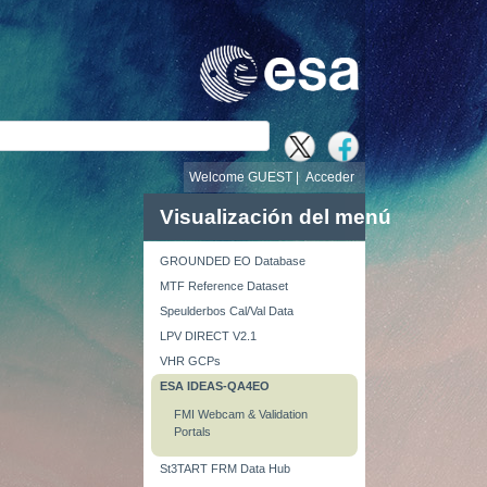
búsqueda
Welcome GUEST |
Acceder
Visualización del menú
GROUNDED EO Database
MTF Reference Dataset
Speulderbos Cal/Val Data
LPV DIRECT V2.1
VHR GCPs
ESA IDEAS-QA4EO
FMI Webcam & Validation
Portals
St3TART FRM Data Hub