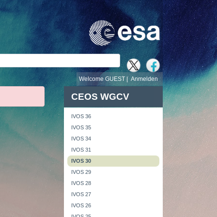
e
Welcome GUEST |
Anmelden
CEOS WGCV
IVOS 36
IVOS 35
IVOS 34
IVOS 31
IVOS 30
IVOS 29
IVOS 28
IVOS 27
IVOS 26
IVOS 25