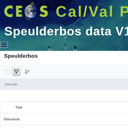
Cal/Val 
Speulderbos data V
Speulderbos data V1
Speulderbos
Startseite
Titel
Ausgewähltes Element
Dokumente