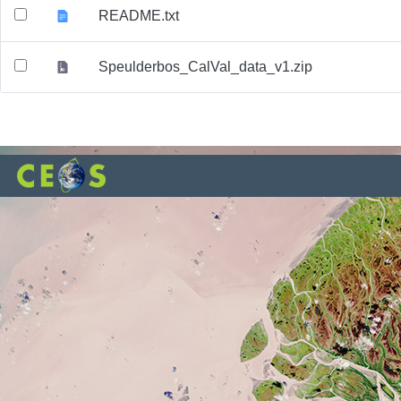
README.txt
Speulderbos_CalVal_data_v1.zip