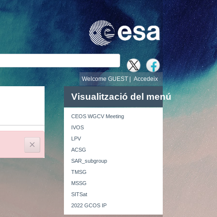
cerca
Welcome GUEST |
Accedeix
Visualització del menú
CEOS WGCV Meeting
IVOS
LPV
Tanca
ACSG
SAR_subgroup
TMSG
MSSG
SITSat
2022 GCOS IP