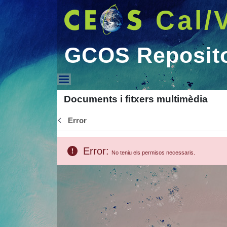
Cal/
GCOS Reposit
GCOS Repository
Documents i fitxers multimèdia
Error
Vés enrere
Error:
No teniu els permisos necessaris.