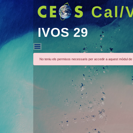
Cal/
IVOS 29
IVOS 29
No teniu els permisos necessaris per accedir a aquest mòdul de 