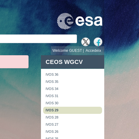
cerca
Welcome GUEST |
Accedeix
CEOS WGCV
IVOS 36
IVOS 35
IVOS 34
IVOS 31
IVOS 30
IVOS 29
IVOS 28
IVOS 27
IVOS 26
IVOS 25