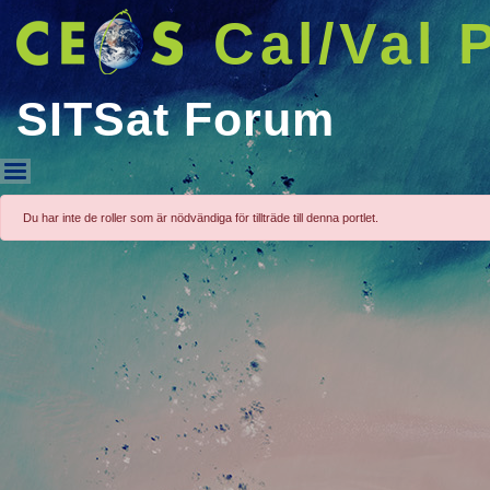
Cal/Val 
SITSat Forum
SITSat Forum
Du har inte de roller som är nödvändiga för tillträde till denna portlet.