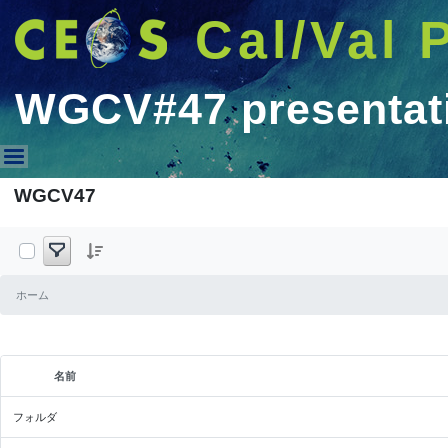
Cal/Val 
WGCV#47 presentat
WGCV#47 presentations
WGCV47
ホーム
名前
選択された項目
フォルダ