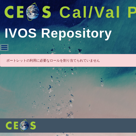
Cal/Val 
IVOS Repository
IVOS Repository
ポートレットの利用に必要なロールを割り当てられていません