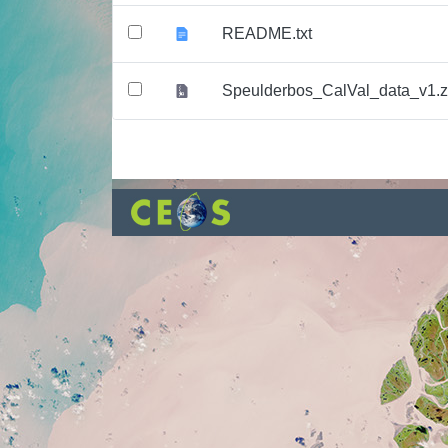
README.txt
Speulderbos_CalVal_data_v1.z