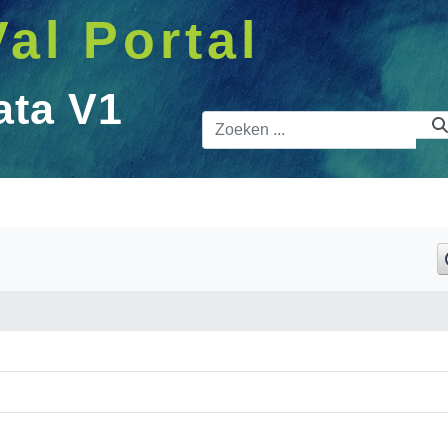
Val Portal
ata V1
Zoekbalk