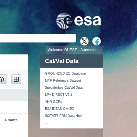
Welcome GUEST |
Aanmelden
Cal/Val Data
GROUNDED EO Database
MTF Reference Dataset
Speulderbos Cal/Val Data
LPV DIRECT V2.1
VHR GCPs
ESA IDEAS-QA4EO
St3TART FRM Data Hub
Grootte
...