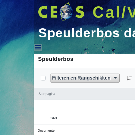
Cal/
Speulderbos d
Speulderbos data V1
Speulderbos
Filteren en Rangschikken
Startpagina
Titel
Geselecteerd item
Documenten