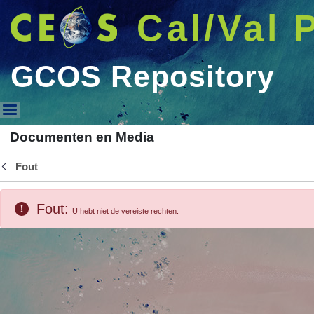
Cal/Val 
GCOS Repository
GCOS Repository
Documenten en Media
Fout
Terug
Fout:
U hebt niet de vereiste rechten.