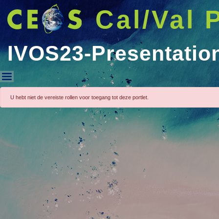
Cal/Val 
IVOS23-Presentatio
IVOS23-Presentations
U hebt niet de vereiste rollen voor toegang tot deze portlet.