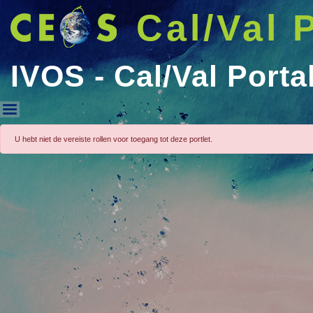
Cal/Val 
IVOS - Cal/Val Porta
IVOS - Cal/Val Portal
U hebt niet de vereiste rollen voor toegang tot deze portlet.