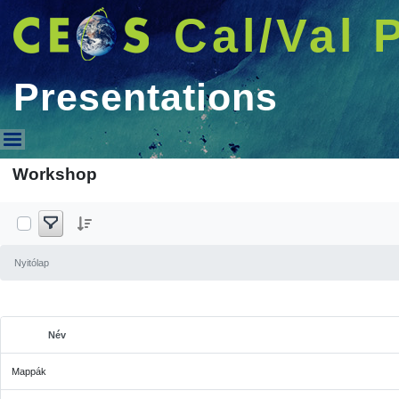
Cal/Val 
Presentations
Presentations
Workshop
Nyitólap
Név
Kijelölt tárgy
Mappák