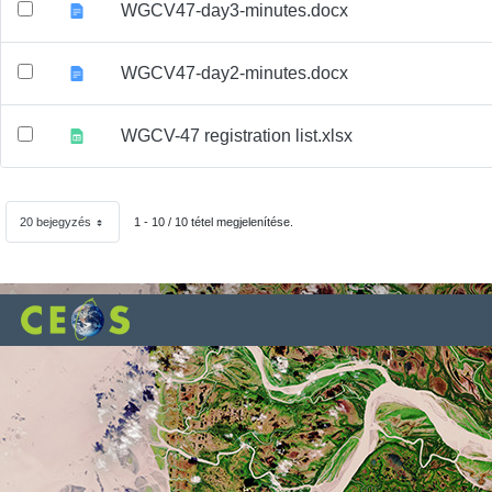
WGCV47-day3-minutes.docx
WGCV47-day2-minutes.docx
WGCV-47 registration list.xlsx
20 bejegyzés
1 - 10 / 10 tétel megjelenítése.
Oldalanként