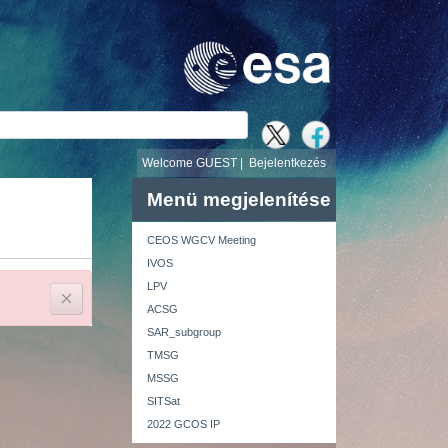
v
Welcome GUEST |
Bejelentkezés
Menü megjelenítése
CEOS WGCV Meeting
IVOS
LPV
Zárás
ACSG
SAR_subgroup
TMSG
MSSG
SITSat
2022 GCOS IP