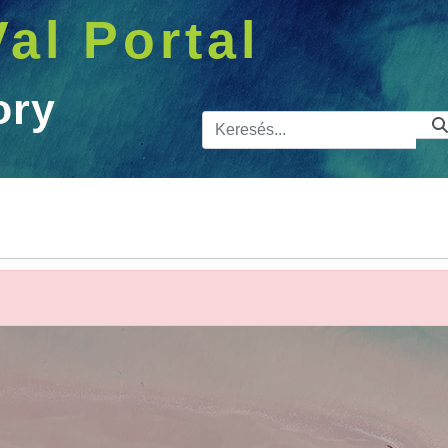
Val Portal
ory
Kereső sá