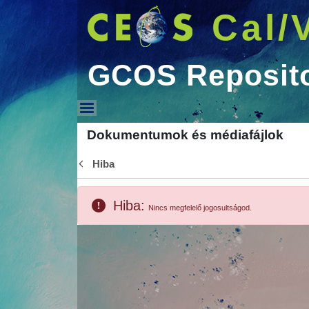
Cal/
GCOS Reposit
GCOS Repository
Dokumentumok és médiafájlok
Hiba
Vissza
Hiba:
Nincs megfelelő jogosultságod.