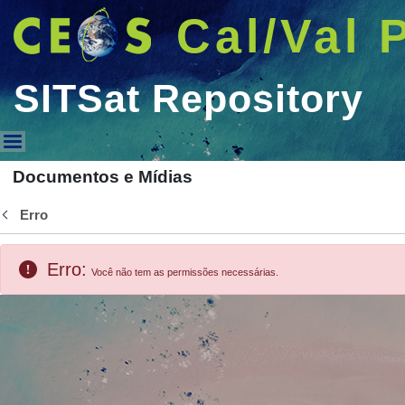
Cal/Val 
SITSat Repository
SITSat Repository
Documentos e Mídias
Erro
Voltar
Erro:
Você não tem as permissões necessárias.