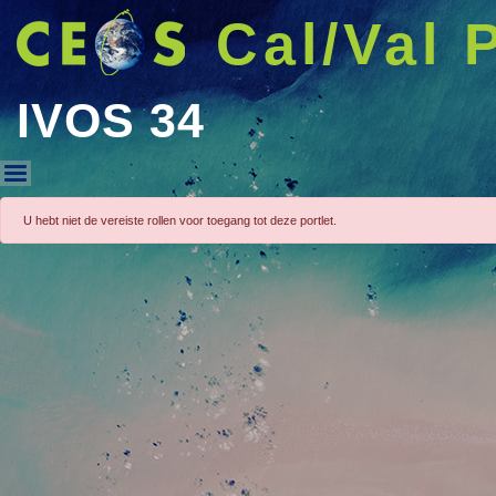
Cal/Val 
IVOS 34
IVOS 34
U hebt niet de vereiste rollen voor toegang tot deze portlet.