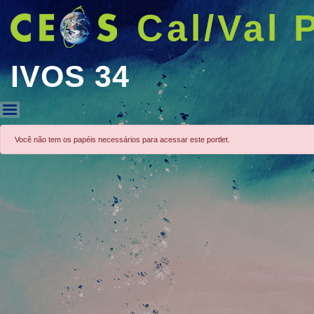
Cal/Val 
IVOS 34
IVOS 34
Você não tem os papéis necessários para acessar este portlet.