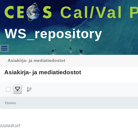
Cal/Val 
WS_repository
WS_repository
Asiakirja- ja mediatiedostot
Asiakirja- ja mediatiedostot
Etusivu
ASIAKIRJAT