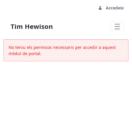
Accedeix
Tim Hewison
Paràmetres del compte - Tim Hewison
No teniu els permisos necessaris per accedir a aquest
mòdul de portal.