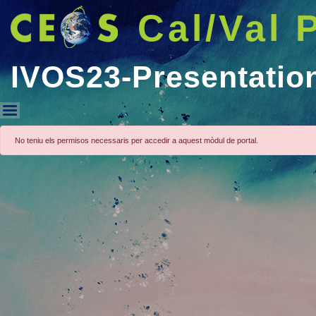
Cal/Val 
IVOS23-Presentatio
IVOS23-Presentations
No teniu els permisos necessaris per accedir a aquest mòdul de portal.